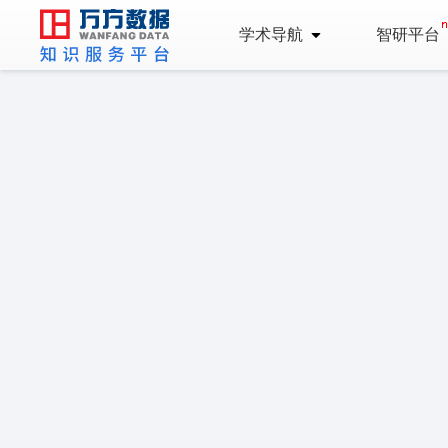
学术导航
智研平台