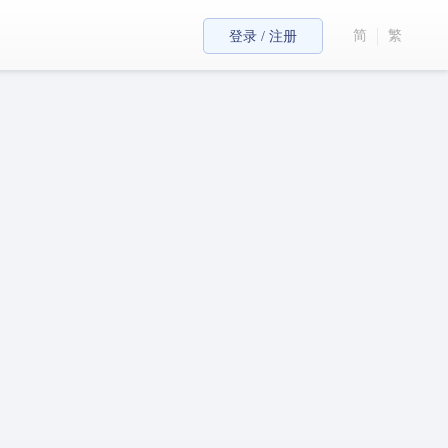
简
繁
登录 / 注册