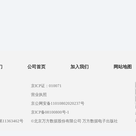
们
公司首页
加入我们
网站地图
京ICP证：010071
营业执照
京公网安备11010802020237号
）
京ICP备08100800号-1
1363462号
©北京万方数据股份有限公司 万方数据电子出版社