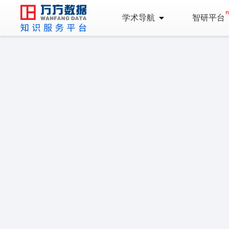
学术导航
智研平台