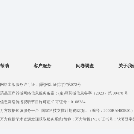
帮助
客户服务
问卷调查
关于我
网络出版服务许可证：(署)网出证(京)字第072号
药品医疗器械网络信息服务备案：(京)网药械信息备字（2023）第 00470 号
信息网络传播视听节目许可证 许可证号：0108284
万方数据知识服务平台--国家科技支撑计划资助项目（编号：2006BAH03B01
万方数据学术资源发现获取服务系统[简称：万方智搜] V3.0 证书号：软著登字第1