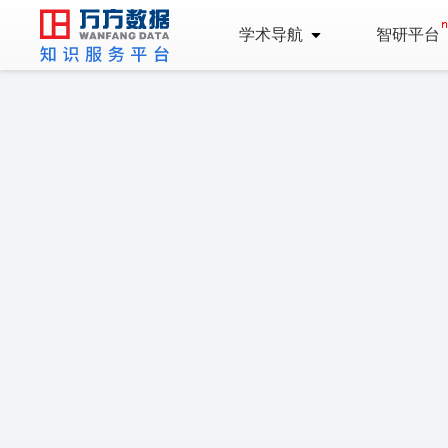
学术导航
智研平台