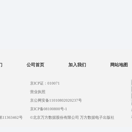
们
公司首页
加入我们
网站地图
京ICP证：010071
营业执照
京公网安备11010802020237号
）
京ICP备08100800号-1
1363462号
©北京万方数据股份有限公司 万方数据电子出版社