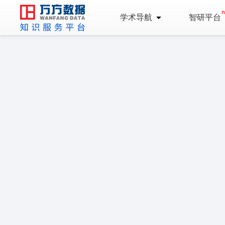
学术导航
智研平台