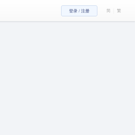
简
繁
登录 / 注册