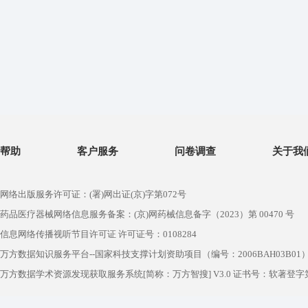
帮助
客户服务
问卷调查
关于我
网络出版服务许可证：(署)网出证(京)字第072号
药品医疗器械网络信息服务备案：(京)网药械信息备字（2023）第 00470 号
信息网络传播视听节目许可证 许可证号：0108284
万方数据知识服务平台--国家科技支撑计划资助项目（编号：2006BAH03B01
万方数据学术资源发现获取服务系统[简称：万方智搜] V3.0 证书号：软著登字第1