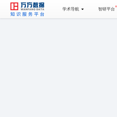
学术导航
智研平台