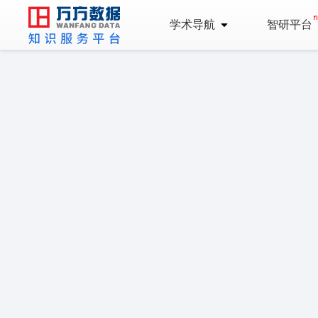
学术导航
智研平台