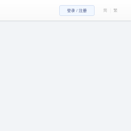
简
繁
登录 / 注册