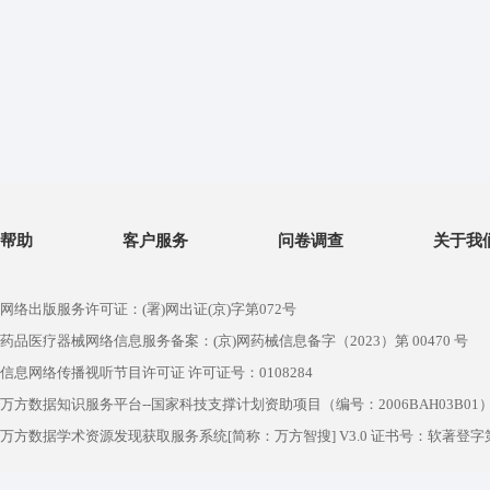
帮助
客户服务
问卷调查
关于我
网络出版服务许可证：(署)网出证(京)字第072号
药品医疗器械网络信息服务备案：(京)网药械信息备字（2023）第 00470 号
信息网络传播视听节目许可证 许可证号：0108284
万方数据知识服务平台--国家科技支撑计划资助项目（编号：2006BAH03B01
万方数据学术资源发现获取服务系统[简称：万方智搜] V3.0 证书号：软著登字第1