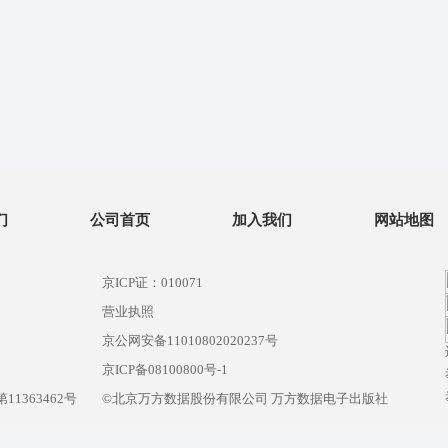
们
公司首页
加入我们
网站地图
京ICP证：010071
营业执照
京公网安备11010802020237号
）
京ICP备08100800号-1
1363462号
©北京万方数据股份有限公司 万方数据电子出版社