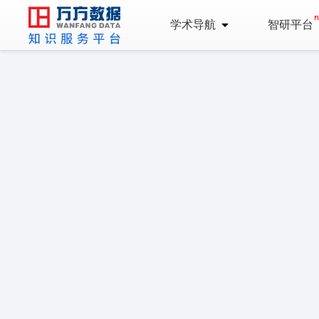
学术导航
智研平台