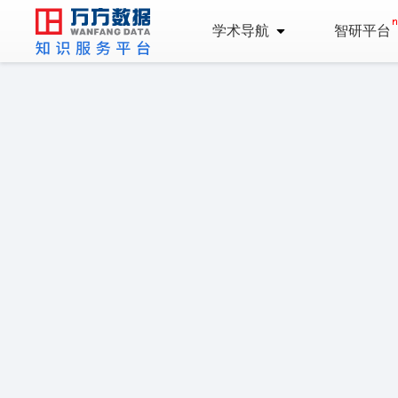
学术导航
智研平台