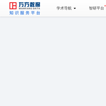
学术导航
智研平台