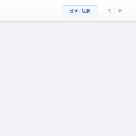
简
繁
登录 / 注册