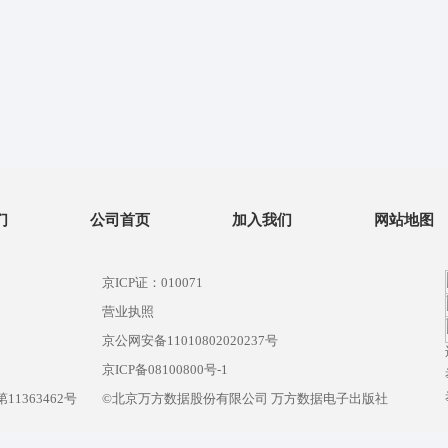
们
公司首页
加入我们
网站地图
京ICP证：010071
营业执照
京公网安备11010802020237号
）
京ICP备08100800号-1
1363462号
©北京万方数据股份有限公司 万方数据电子出版社