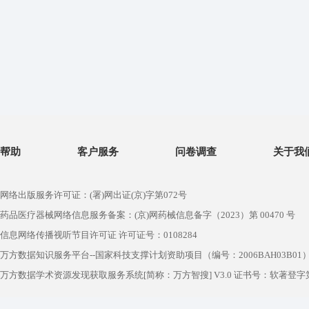
帮助
客户服务
问卷调查
关于我
网络出版服务许可证：(署)网出证(京)字第072号
药品医疗器械网络信息服务备案：(京)网药械信息备字（2023）第 00470 号
信息网络传播视听节目许可证 许可证号：0108284
万方数据知识服务平台--国家科技支撑计划资助项目（编号：2006BAH03B01
万方数据学术资源发现获取服务系统[简称：万方智搜] V3.0 证书号：软著登字第1