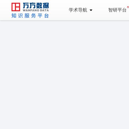
学术导航
智研平台