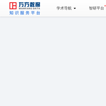
学术导航
智研平台