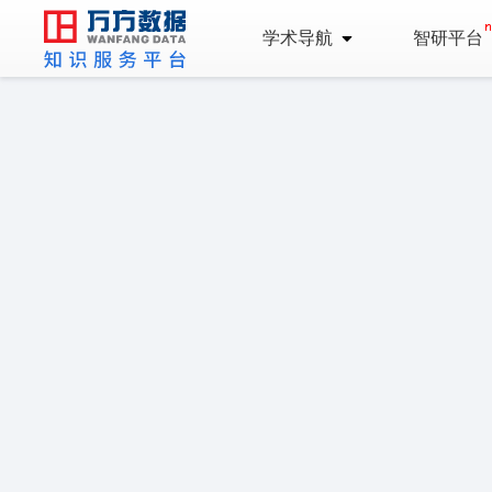
学术导航
智研平台