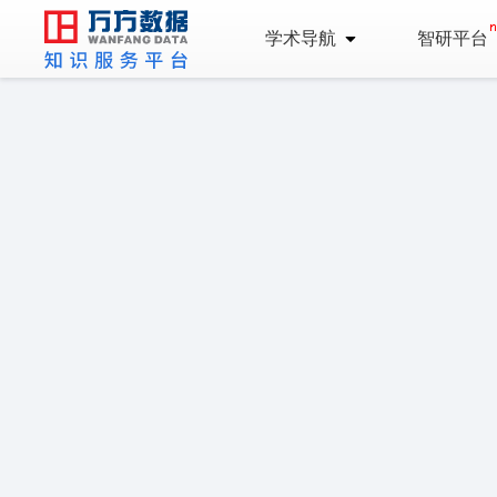
学术导航
智研平台