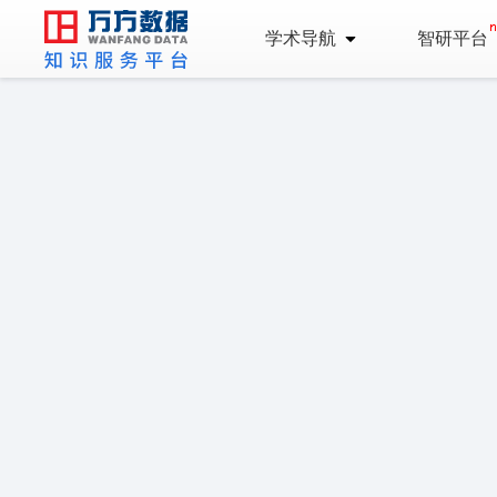
学术导航
智研平台