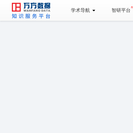
学术导航
智研平台