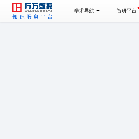
学术导航
智研平台