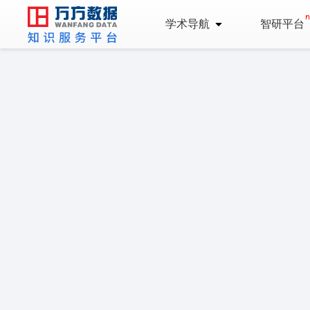
学术导航
智研平台