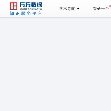
学术导航
智研平台