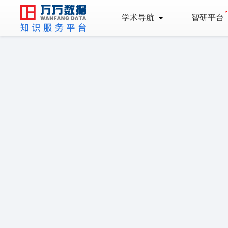
学术导航
智研平台