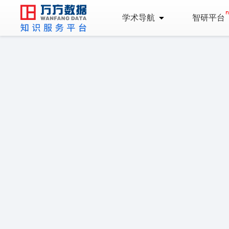
学术导航
智研平台