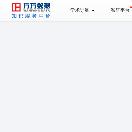
学术导航
智研平台