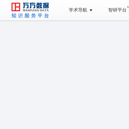
学术导航
智研平台