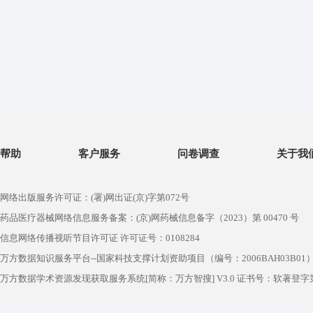
帮助
客户服务
问卷调查
关于我
网络出版服务许可证：(署)网出证(京)字第072号
药品医疗器械网络信息服务备案：(京)网药械信息备字（2023）第 00470 号
信息网络传播视听节目许可证 许可证号：0108284
万方数据知识服务平台--国家科技支撑计划资助项目（编号：2006BAH03B01
万方数据学术资源发现获取服务系统[简称：万方智搜] V3.0 证书号：软著登字第1