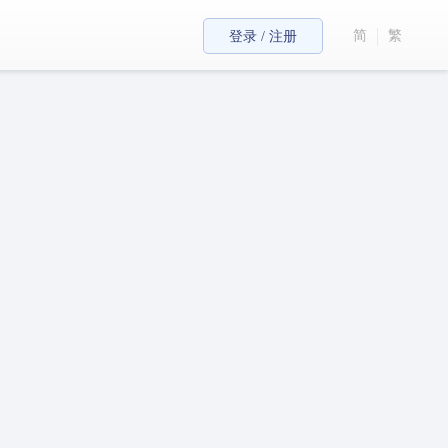
简
繁
登录 / 注册