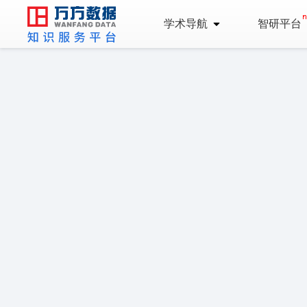
学术导航
智研平台