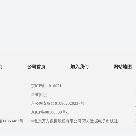
们
公司首页
加入我们
网站地图
京ICP证：010071
营业执照
京公网安备11010802020237号
）
京ICP备08100800号-1
1363462号
©北京万方数据股份有限公司 万方数据电子出版社