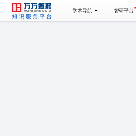
学术导航
智研平台