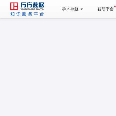
学术导航
智研平台