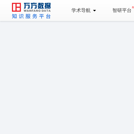
学术导航
智研平台