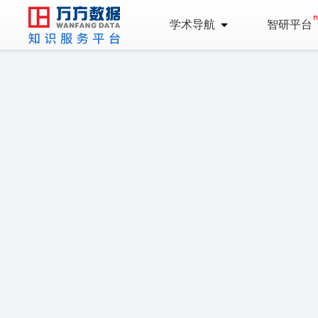
学术导航
智研平台