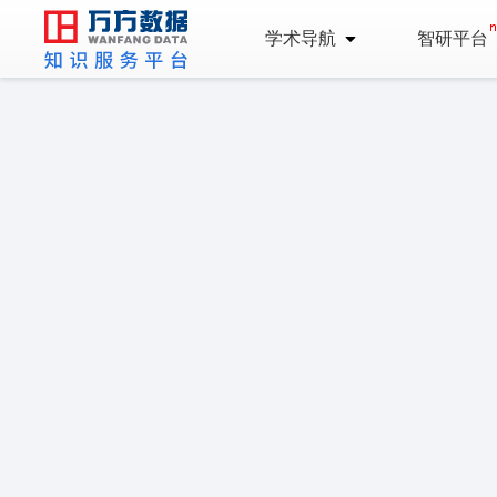
学术导航
智研平台