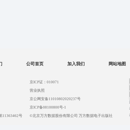
们
公司首页
加入我们
网站地图
京ICP证：010071
营业执照
京公网安备11010802020237号
）
京ICP备08100800号-1
1363462号
©北京万方数据股份有限公司 万方数据电子出版社