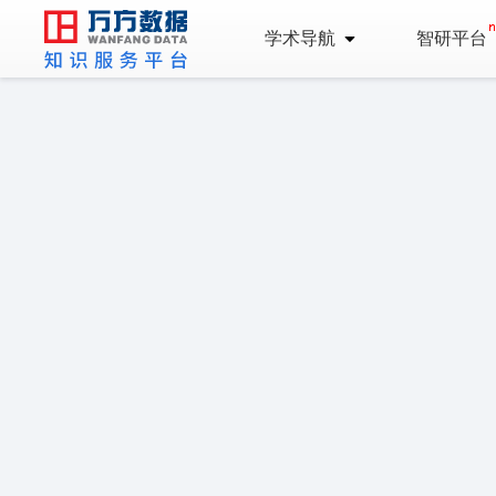
学术导航
智研平台