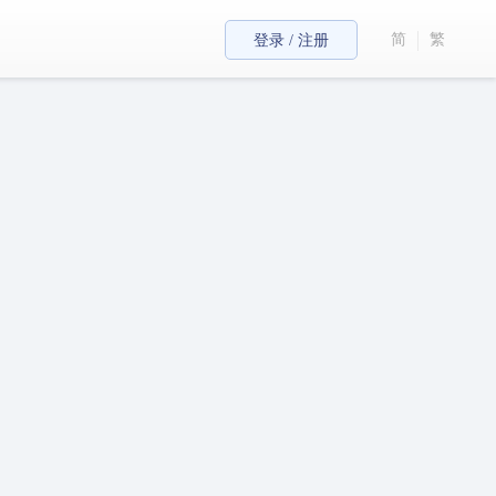
简
繁
登录 / 注册