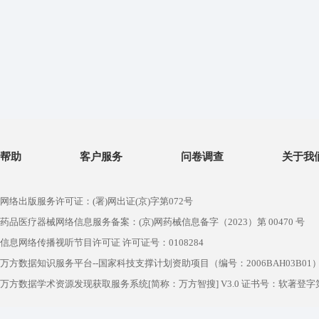
帮助
客户服务
问卷调查
关于我
网络出版服务许可证：(署)网出证(京)字第072号
药品医疗器械网络信息服务备案：(京)网药械信息备字（2023）第 00470 号
信息网络传播视听节目许可证 许可证号：0108284
万方数据知识服务平台--国家科技支撑计划资助项目（编号：2006BAH03B01
万方数据学术资源发现获取服务系统[简称：万方智搜] V3.0 证书号：软著登字第1