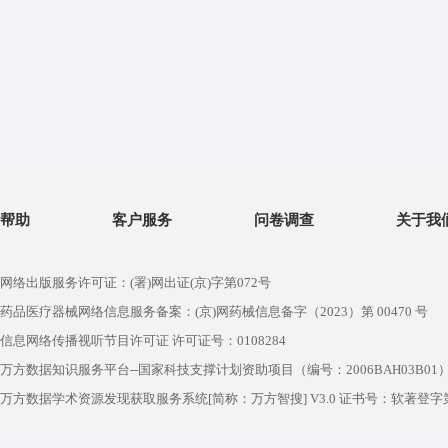
帮助
客户服务
问卷调查
关于我
网络出版服务许可证：(署)网出证(京)字第072号
药品医疗器械网络信息服务备案：(京)网药械信息备字（2023）第 00470 号
信息网络传播视听节目许可证 许可证号：0108284
万方数据知识服务平台--国家科技支撑计划资助项目（编号：2006BAH03B01
万方数据学术资源发现获取服务系统[简称：万方智搜] V3.0 证书号：软著登字第1