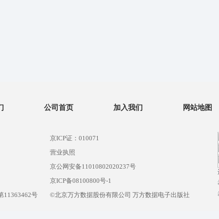
们
公司首页
加入我们
网站地图
京ICP证：010071
营业执照
京公网安备11010802020237号
）
京ICP备08100800号-1
1363462号
©北京万方数据股份有限公司 万方数据电子出版社