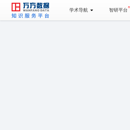
学术导航
智研平台