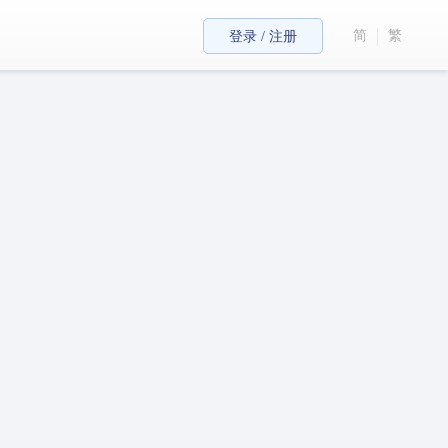
简
繁
登录 / 注册