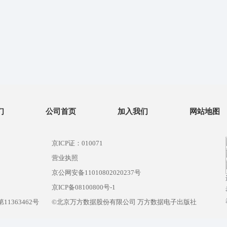
们
公司首页
加入我们
网站地图
京ICP证：010071
营业执照
京公网安备11010802020237号
）
京ICP备08100800号-1
1363462号
©北京万方数据股份有限公司 万方数据电子出版社