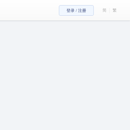
简
繁
登录 / 注册