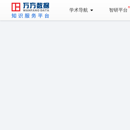
学术导航
智研平台