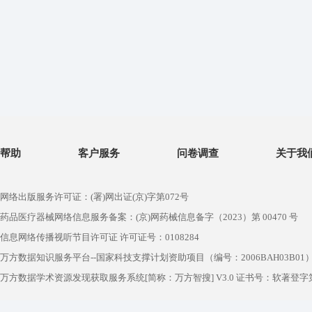
帮助
客户服务
问卷调查
关于我
网络出版服务许可证：(署)网出证(京)字第072号
药品医疗器械网络信息服务备案：(京)网药械信息备字（2023）第 00470 号
信息网络传播视听节目许可证 许可证号：0108284
万方数据知识服务平台--国家科技支撑计划资助项目（编号：2006BAH03B01
万方数据学术资源发现获取服务系统[简称：万方智搜] V3.0 证书号：软著登字第1