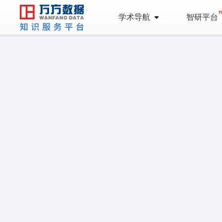
学术导航
智研平台