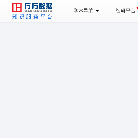
学术导航
智研平台