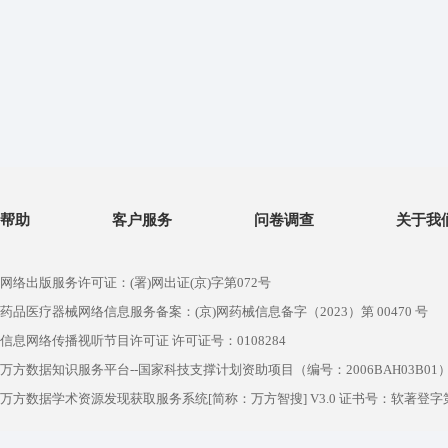
帮助
客户服务
问卷调查
关于我
网络出版服务许可证：(署)网出证(京)字第072号
药品医疗器械网络信息服务备案：(京)网药械信息备字（2023）第 00470 号
信息网络传播视听节目许可证 许可证号：0108284
万方数据知识服务平台--国家科技支撑计划资助项目（编号：2006BAH03B01
万方数据学术资源发现获取服务系统[简称：万方智搜] V3.0 证书号：软著登字第1