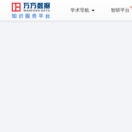
学术导航
智研平台