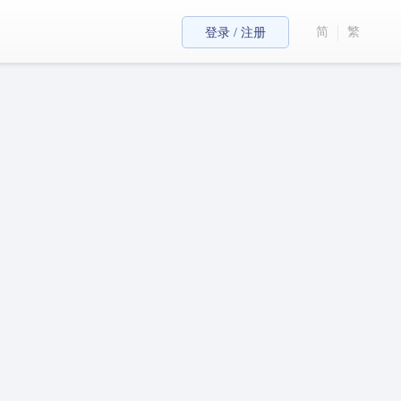
简
繁
登录 / 注册