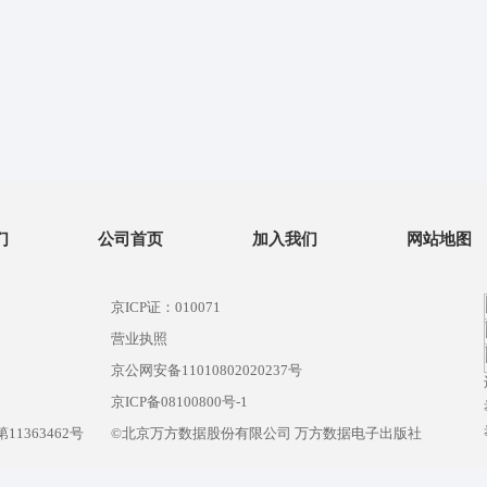
们
公司首页
加入我们
网站地图
京ICP证：010071
营业执照
京公网安备11010802020237号
）
京ICP备08100800号-1
1363462号
©北京万方数据股份有限公司 万方数据电子出版社