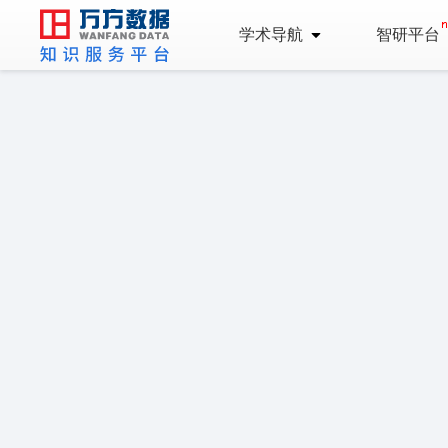
学术导航
智研平台