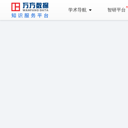
学术导航
智研平台