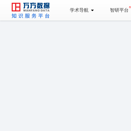
学术导航
智研平台