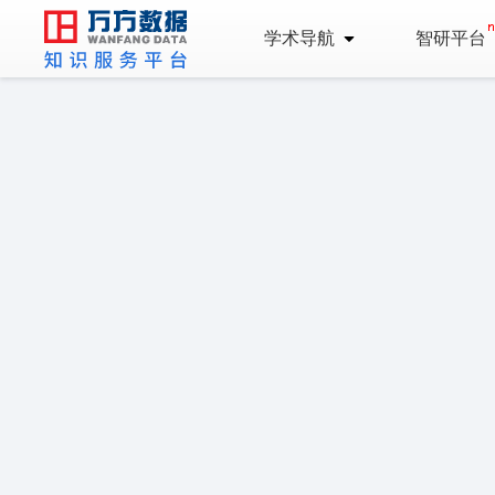
学术导航
智研平台