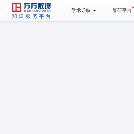
学术导航
智研平台