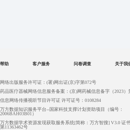
帮助
客户服务
问卷调查
关于我
网络出版服务许可证：(署)网出证(京)字第072号
药品医疗器械网络信息服务备案：(京)网药械信息备字（2023）第 0
信息网络传播视听节目许可证 许可证号：0108284
万方数据知识服务平台--国家科技支撑计划资助项目（编号：
2006BAH03B01）
万方数据学术资源发现获取服务系统[简称：万方智搜] V3.0 证
第11363462号