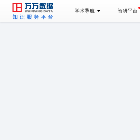
学术导航
智研平台