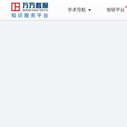
学术导航
智研平台