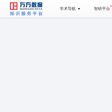
学术导航
智研平台