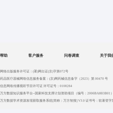
帮助
客户服务
问卷调查
关于我
网络出版服务许可证：(署)网出证(京)字第072号
药品医疗器械网络信息服务备案：(京)网药械信息备字（2023）第 00470 号
信息网络传播视听节目许可证 许可证号：0108284
万方数据知识服务平台--国家科技支撑计划资助项目（编号：2006BAH03B01
万方数据学术资源发现获取服务系统[简称：万方智搜] V3.0 证书号：软著登字第1