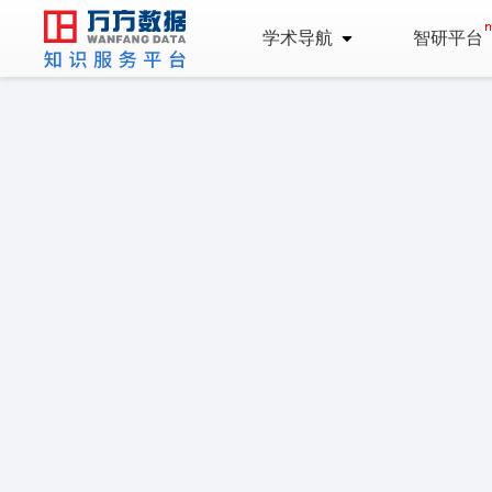
学术导航
智研平台