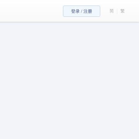
简
繁
登录 / 注册