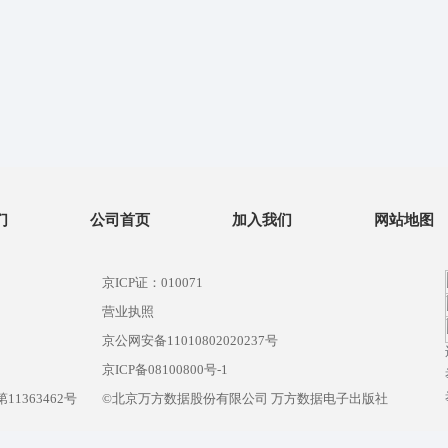
们
公司首页
加入我们
网站地图
京ICP证：010071
营业执照
京公网安备11010802020237号
）
京ICP备08100800号-1
1363462号
©北京万方数据股份有限公司 万方数据电子出版社