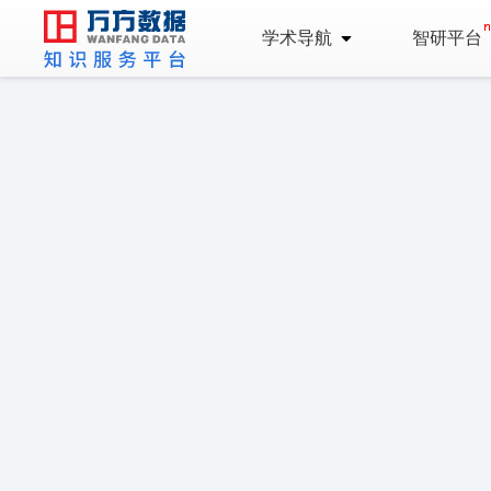
学术导航
智研平台