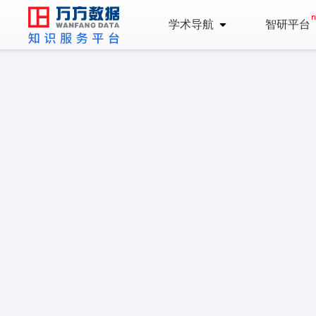
学术导航
智研平台