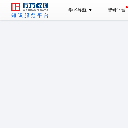
学术导航
智研平台