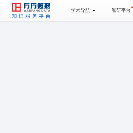
学术导航
智研平台