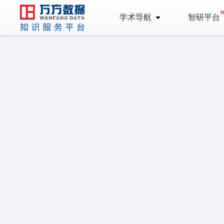
学术导航
智研平台