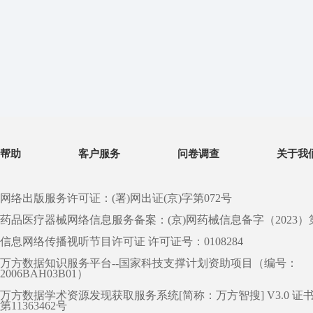
帮助
客户服务
问卷调查
关于我
网络出版服务许可证：(署)网出证(京)字第072号
药品医疗器械网络信息服务备案：(京)网药械信息备字（2023）第 0
信息网络传播视听节目许可证 许可证号：0108284
万方数据知识服务平台--国家科技支撑计划资助项目（编号：
2006BAH03B01）
万方数据学术资源发现获取服务系统[简称：万方智搜] V3.0 证
第11363462号