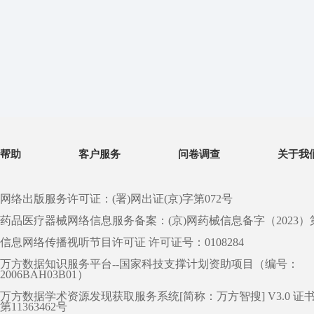
帮助
客户服务
问卷调查
关于我
网络出版服务许可证：(署)网出证(京)字第072号
药品医疗器械网络信息服务备案：(京)网药械信息备字（2023）第 0
信息网络传播视听节目许可证 许可证号：0108284
万方数据知识服务平台--国家科技支撑计划资助项目（编号：
2006BAH03B01）
万方数据学术资源发现获取服务系统[简称：万方智搜] V3.0 证
第11363462号