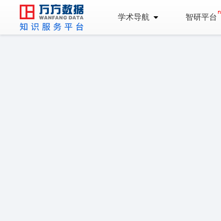
学术导航
智研平台