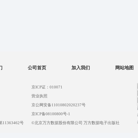
们
公司首页
加入我们
网站地图
京ICP证：010071
营业执照
京公网安备11010802020237号
）
京ICP备08100800号-1
1363462号
©北京万方数据股份有限公司 万方数据电子出版社