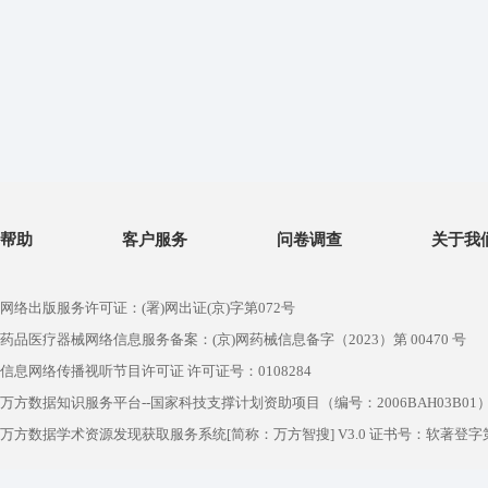
帮助
客户服务
问卷调查
关于我
网络出版服务许可证：(署)网出证(京)字第072号
药品医疗器械网络信息服务备案：(京)网药械信息备字（2023）第 00470 号
信息网络传播视听节目许可证 许可证号：0108284
万方数据知识服务平台--国家科技支撑计划资助项目（编号：2006BAH03B01
万方数据学术资源发现获取服务系统[简称：万方智搜] V3.0 证书号：软著登字第1