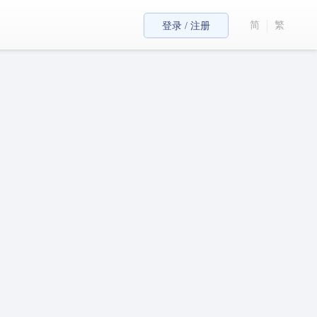
简
繁
登录 / 注册