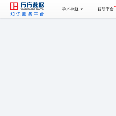
学术导航
智研平台